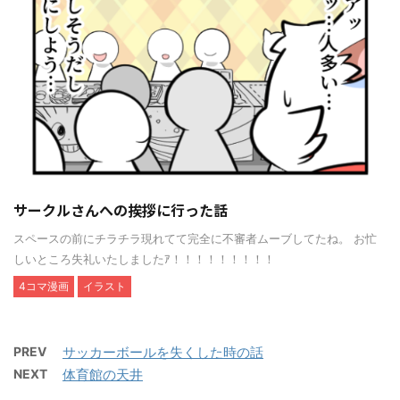
サークルさんへの挨拶に行った話
スペースの前にチラチラ現れてて完全に不審者ムーブしてたね。 お忙
しいところ失礼いたしましたｱ！！！！！！！！！
4コマ漫画
イラスト
PREV
サッカーボールを失くした時の話
NEXT
体育館の天井